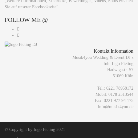
„Weitere Informationen, Eindrücke, Bewertungen, Videos, Fotos erhalten
Sie auf unserer Facebookseite“
FOLLOW
ME @
Kontakt Information
Musik4you Wedding & Event DJ´s
Inh. Ingo Fieting
Hadwigastr. 57
51069 Köln
Tel.: 0221 78958172
Mobil: 0178 2513544
Fax: 0221 977 94 175
info@musik4you.de
© Copyright by Ingo Fieting 2021