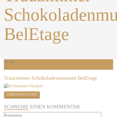
Schokoladenm
BelEtage
28
Sep.
Trauzimmer Schokoladenmuseum BelEtage
PREVIOUS POST
SCHREIBE
EINEN KOMMENTAR