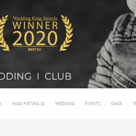
E
INGO FIETING DJ
WEDDING
EVENTS
GAGE
T