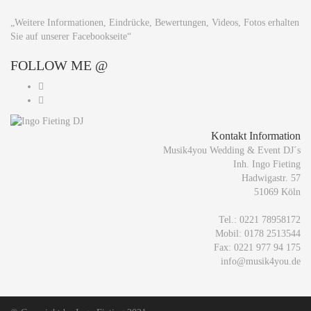
„Weitere Informationen, Eindrücke, Bewertungen, Videos, Fotos erhalten
Sie auf unserer Facebookseite“
FOLLOW
ME @
Kontakt Information
Musik4you Wedding & Event DJ´s
Inh. Ingo Fieting
Hadwigastr. 57
51069 Köln
Tel.: 0221 78958172
Mobil: 0178 2513544
Fax: 0221 977 94 175
info@musik4you.de